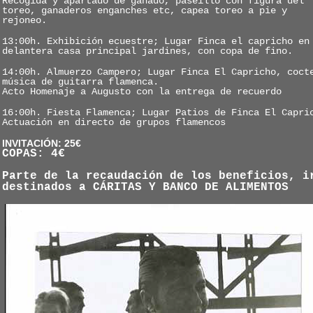
Recogida y apartado de ganado, paseíllo con figura del
toreo, ganaderos enganches etc, capea toreo a pie y
rejoneo.
13:00h. Exhibición ecuestre; Lugar Finca el capricho en
delantera casa principal jardines, con copa de fino.
14:00h. Almuerzo Campero; Lugar Finca El Capricho, coct
música de guitarra flamenca.
Acto Homenaje a Augusto con la entrega de recuerdo
16:00h. Fiesta Flamenca; Lugar Patios de Finca El Capri
Actuación en directo de grupos flamencos
INVITACIÓN: 25€
COPAS: 4€
Parte de la recaudación de los beneficios, i
destinados a CÁRITAS Y BANCO DE ALIMENTOS