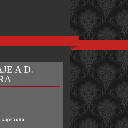
JE A D.
RA
 capricho