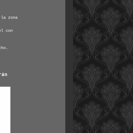
 la zona
el con
cho.
rán