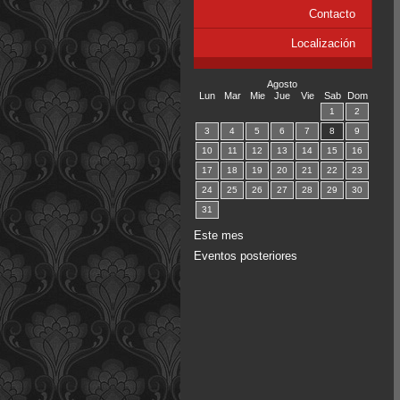
Contacto
Localización
Agosto
Lun
Mar
Mie
Jue
Vie
Sab
Dom
1
2
3
4
5
6
7
8
9
10
11
12
13
14
15
16
17
18
19
20
21
22
23
24
25
26
27
28
29
30
31
Este mes
Eventos posteriores