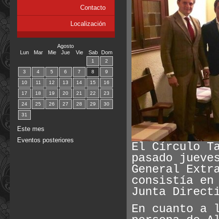
Contacto
Localización
Agosto
Lun
Mar
Mie
Jue
Vie
Sab
Dom
1
2
3
4
5
6
7
8
9
10
11
12
13
14
15
16
17
18
19
20
21
22
23
24
25
26
27
28
29
30
31
Este mes
Eventos posteriores
El Círculo T
pasado jueve
General Extr
consistía en
Junta Direct
En cuanto a 