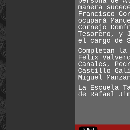
persona de A
manera suced
Francisco Go
ocupará Manu
Cornejo Domí
Tesorero, y 
el cargo de 
Completan la
Félix Valver
Canales, Ped
Castillo Gal
Miguel Manza
La Escuela T
de Rafael Ji