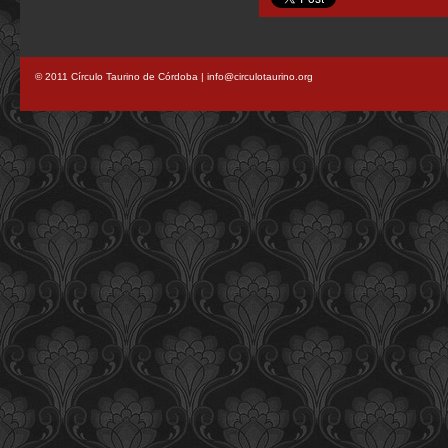
© 2011 Círculo Taurino de Córdoba | info@circulotaurino.org